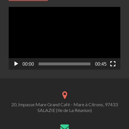
Video
Player
00:00
00:45
20, Impasse Mare Grand Café - Mare à Citrons, 97433
SALAZIE (Ile de La Réunion)